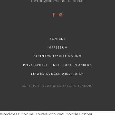
kontakt@ekiz-schattendorf.at
KONTAKT
IMPRESSUM
DATENSCHUTZBESTIMMUNG
PRIVATSPHÄRE-EINSTELLUNGEN ÄNDERN
EINWILLIGUNGEN WIDERRUFEN
COPYRIGHT 2022 @ EKIZ-SCHATTENDORF
WordPress Cookie Hinweis von Real Cookie Banner