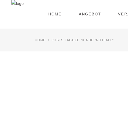
HOME
ANGEBOT
VER
HOME
/
POSTS TAGGED "KINDERNOTFALL"
NEWS
ERSTE-HILFE-
KURS
KINDERNOTFÄLLE
2023
21. OKTOBER 2023