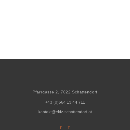
Pfarrgasse 2, 7022 Schattendorf
+43 (0)664 13 44 711
kontakt@ekiz-schattendorf.at