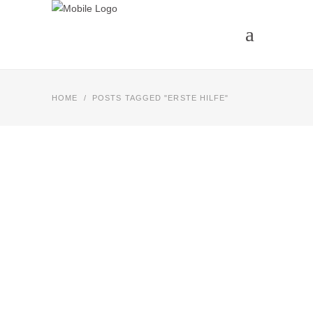
HOME
/
POSTS TAGGED "ERSTE HILFE"
NEWS
ERSTE-HILFE-KURS
KINDERNOTFÄLLE
2023
21. OKTOBER 2023