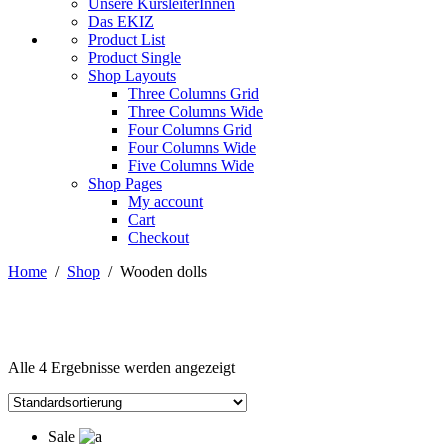
Unsere KursleiterInnen
Das EKIZ
Product List
Product Single
Shop Layouts
Three Columns Grid
Three Columns Wide
Four Columns Grid
Four Columns Wide
Five Columns Wide
Shop Pages
My account
Cart
Checkout
Home
/
Shop
/
Wooden dolls
Alle 4 Ergebnisse werden angezeigt
Sale