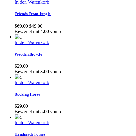
In den Warenkorb
Friends From Jungle
Ursprünglicher
Aktueller
$
69.00
$
49.00
Preis
Preis
Bewertet mit
4.00
von 5
war:
ist:
$69.00
$49.00.
In den Warenkorb
Wooden Bicycle
$
29.00
Bewertet mit
3.00
von 5
In den Warenkorb
Rocking Horse
$
29.00
Bewertet mit
5.00
von 5
In den Warenkorb
Handmade horses