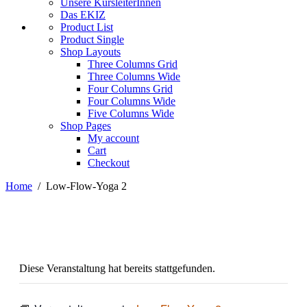
Unsere KursleiterInnen
Das EKIZ
Product List
Product Single
Shop Layouts
Three Columns Grid
Three Columns Wide
Four Columns Grid
Four Columns Wide
Five Columns Wide
Shop Pages
My account
Cart
Checkout
Home
/
Low-Flow-Yoga 2
Diese Veranstaltung hat bereits stattgefunden.