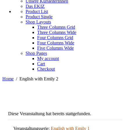
Unsere KursleiterInnen
Das EKIZ
Product List
Product Single
Shop Layouts
Three Columns Grid
Three Columns Wide
Four Columns Grid
Four Columns Wide
Five Columns Wide
Shop Pages
My account
Cart
Checkout
Home
/
English with Emily 2
Diese Veranstaltung hat bereits stattgefunden.
Veranstaltungsserie:
English with Emily 1