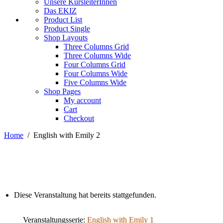
Unsere KursleiterInnen
Das EKIZ
Product List
Product Single
Shop Layouts
Three Columns Grid
Three Columns Wide
Four Columns Grid
Four Columns Wide
Five Columns Wide
Shop Pages
My account
Cart
Checkout
Home
/
English with Emily 2
Diese Veranstaltung hat bereits stattgefunden.
Veranstaltungsserie:
English with Emily 1