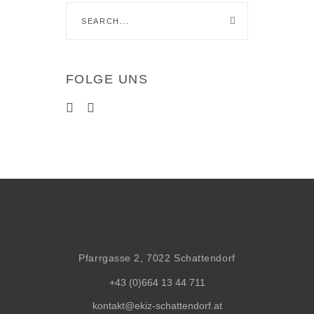
Search
for:
FOLGE UNS
Pfarrgasse 2, 7022 Schattendorf
+43 (0)664 13 44 711
kontakt@ekiz-schattendorf.at