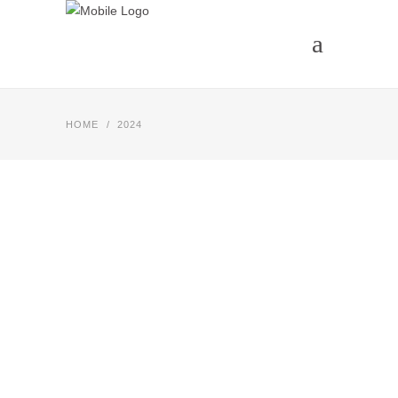
HOME
/
2024
NEWS
IN DER
WEIHNACHTSBÄCKEREI
2024
21. DEZEMBER 2024